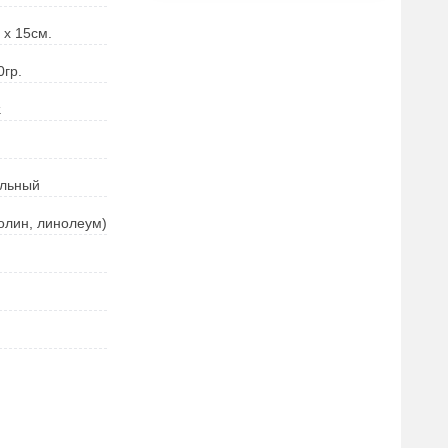
 х 15
см.
0
гр.
.
ильный
ролин, линолеум)