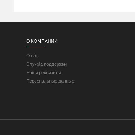
Применяются для «сухого» монтажа
при устройстве те
Подходит при реконструкции пола поверх старого кафель
Благодаря специальной технологии ЧТК обеспечивается
Оптимальный шаг укладки предотвращает появление выр
Быстрый, простой и легкий монтаж
за считанные мин
О КОМПАНИИ
О нас
Служба поддержки
Наши реквизиты
Персональные данные