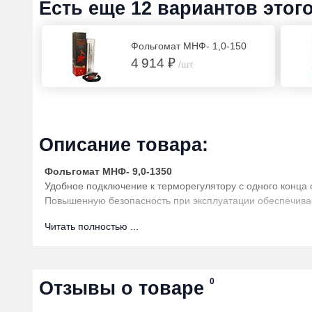
Есть еще 12 вариантов этог
Фольгомат МНФ- 1,0-150
4 914 ₽
/шт.
Описание товара:
Фольгомат МНФ- 9,0-1350
Удобное подключение к терморегулятору с одного конца 
Повышенную безопасность при эксплуатации обеспечивае
электромагнитного излучения
Читать полностью ...
Фольгомат Мелодия тепла®:
Двухжильный кабель 150 Вт/м²: равномерный нагрев пов
Повышенную безопасность при эксплуатации обеспечивае
защищая от поражения электрическим током и устраняя о
0
Отзывы о товаре
Гарантия – 15 лет.
Преимущества: