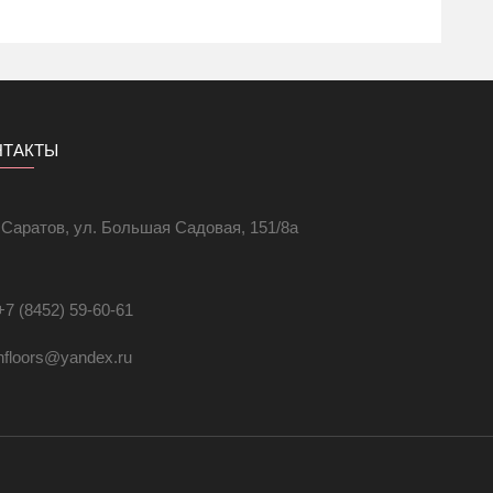
цвиниловой доски, линолеума или ковролина;
НТАКТЫ
. Саратов, ул. Большая Садовая, 151/8а
+7 (8452) 59-60-61
hfloors@yandex.ru