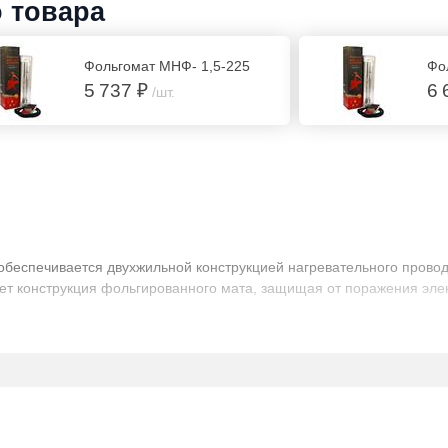
о товара
Фольгомат МНФ- 1,5-225
5 737 ₽
6 
/шт.
обеспечивается двухжильной конструкцией нагревательного провод
т конструкция фольгированного мата, защищая от поражения элек
ерхности.
т конструкция фольгированного мата,
пасность электромагнитного излучения.