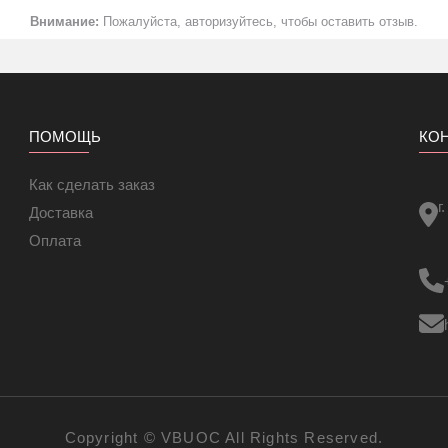
плого пола с покрытием из ламината, кварцвиниловой плитки, квар
Внимание:
Пожалуйста, авторизуйтесь, чтобы оставить отзыв.
ного покрытия.
равномерная укладка нагревательного провода;
аженной тепловой «зебры»;
уты
ПОМОЩЬ
КО
Как сделать заказ
г
Доставка
Оплата
Copyright ©
VBUOC
All Rights Reserved.