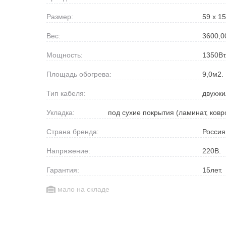
Размер:
59 х 15
Вес:
3600,0
Мощность:
1350
Вт
Площадь обогрева:
9,0
м2.
Тип кабеля:
двухж
Укладка:
под сухие покрытия (ламинат, ков
Страна бренда:
Россия
Напряжение:
220
В.
Гарантия:
15
лет.
мало на складе