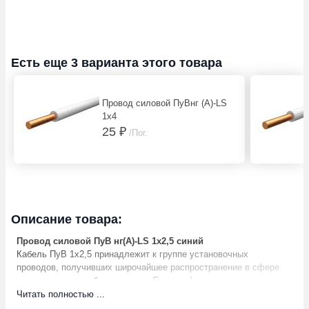
Есть еще 3 варианта этого товара
Провод силовой ПуВнг (А)-LS
1х4
25 ₽
/Пог.
Описание товара:
Провод силовой ПуВ нг(А)-LS 1х2,5 синий
Кабель ПуВ 1х2,5 принадлежит к группе установочных
проводов, получивших широчайшее распространение в сфере
монтажа электрооборудования. С расшифровки маркировки
видно, что это проводом установочный в поливинилхлоридным
Читать полностью ...
пластикатом в качестве изолирующего покрытия,