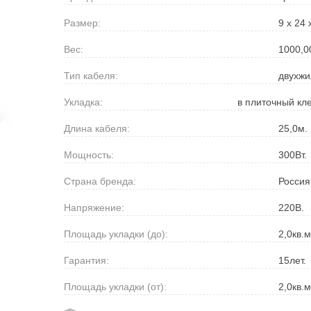
Размер:
9 х 24 
Вес:
1000,0
Тип кабеля:
двухж
Укладка:
в плиточный кл
Длина кабеля:
25,0
м.
Мощность:
300
Вт.
Страна бренда:
Россия
Напряжение:
220
В.
Площадь укладки (до):
2,0
кв.м
Гарантия:
15
лет.
Площадь укладки (от):
2,0
кв.м