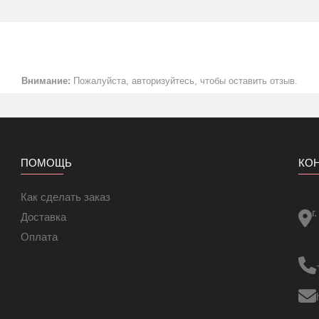
мм. Укладывается определенным шагом в стяжку, исходя из требу
 практически любую задачу электрообогрева. Как дополнительный
ля основного отопления, рекомендуется заложить 200-250 Вт на к
Внимание:
Пожалуйста, авторизуйтесь, чтобы оставить отзыв.
экранированный
ПОМОЩЬ
КО
Как сделать заказ
рение
г
Доставка
Оплата