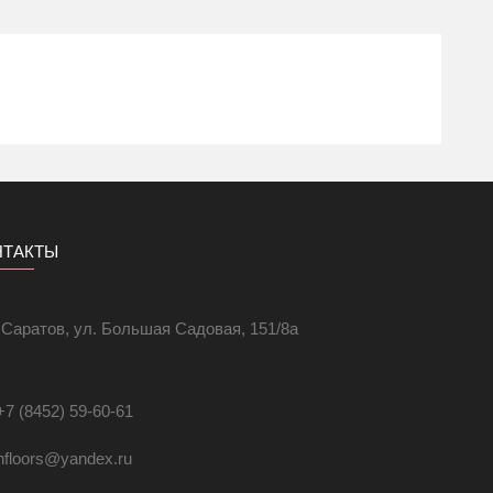
емой мощности на квадратный метр площади. Благодаря
 источник тепла, мы рекомендуем использовать 150-180
вадратный метр при минимальных теплопотерях.
НТАКТЫ
. Саратов, ул. Большая Садовая, 151/8а
+7 (8452) 59-60-61
hfloors@yandex.ru