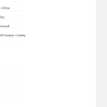
х 24
см.
0
гр.
ильный
ей/тонкую стяжку
.
.