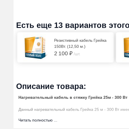
Есть еще 13 вариантов этог
Резистивный кабель Грейка
150Вт. (12,50 м.)
2 100 ₽
/шт.
Описание товара:
Нагревательный кабель в стяжку Грейка 25м - 300 Вт
Данный нагревательный кабель Грейка 25 м - 300 Вт им
защитную оплетку (заземление из медных оцинкованных 
Читать полностью ...
систему можно использовать как в качестве основного, 
эксплуатации сравним со сроком службы здания.