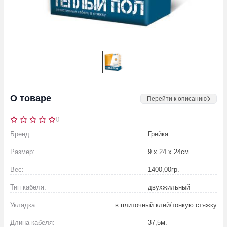
О товаре
Перейти к описанию
0
Бренд:
Грейка
Размер:
9 х 24 х 24
см.
Вес:
1400,00
гр.
Тип кабеля:
двухжильный
Укладка:
в плиточный клей/тонкую стяжку
Длина кабеля:
37,5
м.