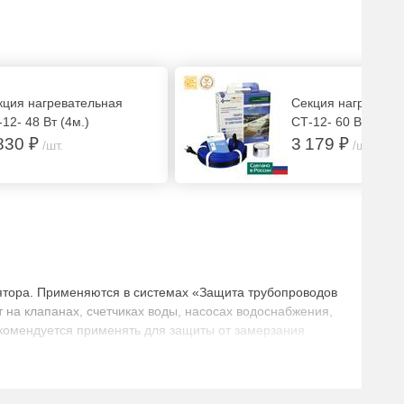
кция нагревательная
Секция нагревате
12- 48 Вт (4м.)
СТ-12- 60 Вт (5м.)
830 ₽
3 179 ₽
/шт.
/шт.
лятора. Применяются в системах «Защита трубопроводов
 на клапанах, счетчиках воды, насосах водоснабжения,
екомендуется применять для защиты от замерзания