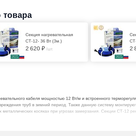
о товара
Секция нагревательная
Се
СТ-12- 36 Вт (3м.)
СТ-
2 620 ₽
2 
/шт.
гревательного кабеля мощностью 12 Вт/м и встроенного терморегу
реждения труб в зимний период. Также данную систему монтируют
 металлических косяках при угрозах замерзания. Секции СТ-12 р