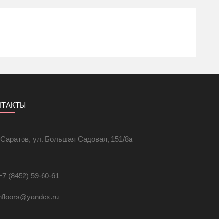
НТАКТЫ
. Саратов, ул. Большая Садовая, 151/8а
+7 (8452) 59-60-61
hfloors@yandex.ru