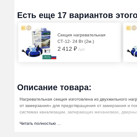
Есть еще 17 вариантов этог
Секция нагревательная
СТ-12- 24 Вт (2м.)
2 412 ₽
/шт.
Описание товара:
Нагревательная секция изготовлена из двухжильного на
от замерзания» для предотвращения от замерзания и пов
системах канализации, запирающих механизмах, дверных
пластиковых и металлопластиковых труб.
Читать полностью ...
Конструкция греющего кабеля: