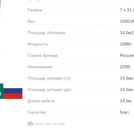
Размер:
7 х 31 
Вес:
1000,0
Площадь обогрева:
14,0
м2
Мощность:
168
Вт.
Страна бренда:
Россия
Напряжение:
220
В.
Площадь укладки (от):
14,0
кв.
Площадь укладки (до):
14,0
кв.
Длина кабеля:
14,0
м.
Гарантия:
5
лет.
мало на складе