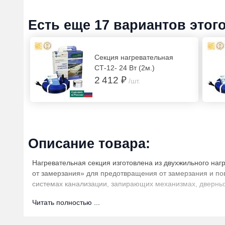
Есть еще 17 вариантов этог
Секция нагревательная
СТ-12- 24 Вт (2м.)
2 412 ₽
/шт.
Описание товара:
Нагревательная секция изготовлена из двухжильного на
от замерзания» для предотвращения от замерзания и пов
системах канализации, запирающих механизмах, дверных
пластиковых и металлопластиковых труб.
Читать полностью ...
Конструкция греющего кабеля: