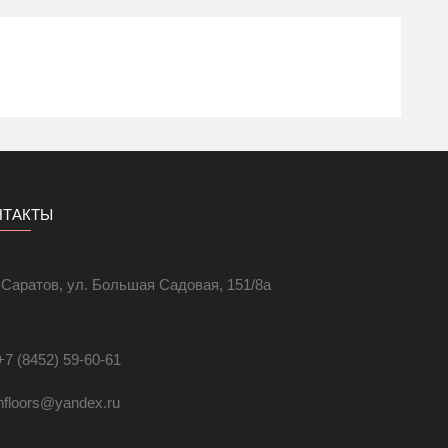
НТАКТЫ
. Саратов, ул. Большая Садовая, 151/8а
+7 (8452) 59-60-61
hfloors@yandex.ru