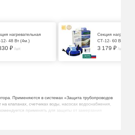
кция нагревательная
Секция нагревате
12- 48 Вт (4м.)
СТ-12- 60 Вт (5м.)
830 ₽
3 179 ₽
/шт.
/шт.
лятора. Применяются в системах «Защита трубопроводов
 на клапанах, счетчиках воды, насосах водоснабжения,
екомендуется применять для защиты от замерзания