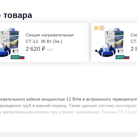
о товара
Секция нагревательная
Се
СТ-12- 36 Вт (3м.)
СТ-
2 620 ₽
2 
/шт.
гревательного кабеля мощностью 12 Вт/м и встроенного терморегу
реждения труб в зимний период. Также данную систему монтируют
 металлических косяках при угрозах замерзания. Секции СТ-12 р