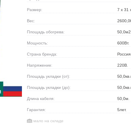
Размер:
7 х 31 
Вес:
2600,0
Площадь обогрева:
50,0
м2
Мощность:
600
Вт.
Страна бренда:
Россия
Напряжение:
220
В.
Площадь укладки (от):
50,0
кв.
Площадь укладки (до):
50,0
кв.
Длина кабеля:
50,0
м.
Гарантия:
5
лет.
мало на складе