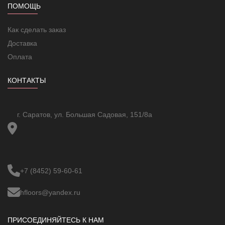
ПОМОЩЬ
Комплект поставки
Терморегулятор
1 шт.
Датчик температуры пола
1 шт.
Как сделать заказ
Паспорт, инструкция
Доставка
пользователя (на русском
1 шт.
Оплата
языке)
Установочный винт
2 шт.
Упаковка
1 шт.
КОНТАКТЫ
г. Саратов, ул. Большая Садовая, 151/8а
+7 (8452) 59-60-61
hfloors@yandex.ru
ПРИСОЕДИНЯЙТЕСЬ К НАМ