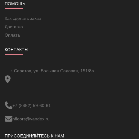
ПОМОЩЬ
Комплект поставки
Терморегулятор
1 шт.
Датчик температуры пола
1 шт.
Как сделать заказ
Паспорт, инструкция
Доставка
пользователя (на русском
1 шт.
Оплата
языке)
Установочный винт
2 шт.
Упаковка
1 шт.
КОНТАКТЫ
г. Саратов, ул. Большая Садовая, 151/8а
+7 (8452) 59-60-61
hfloors@yandex.ru
ПРИСОЕДИНЯЙТЕСЬ К НАМ