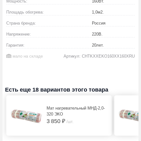
Мощность:
160
Вт.
Площадь обогрева:
1,0
м2.
Страна бренда:
Россия
Напряжение:
220
В.
Гарантия:
20
лет.
мало на складе
Артикул: CHTKXXEKO160XX160XRU
Есть еще 18 вариантов этого товара
Мат нагревательный МНД-2,0-
320 ЭКО
3 850 ₽
/шт.