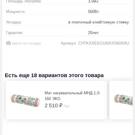
Площадь обогрева:
3,5
м2.
Мощность:
560
Вт.
Укладка:
в плиточный клей/тонкую стяжку
Гарантия:
20
лет.
мало на складе
Артикул: CHTKXXEKO160XX560XRU
Есть еще 18 вариантов этого товара
Мат нагревательный МНД-1,0-
160 ЭКО
2 510 ₽
/шт.