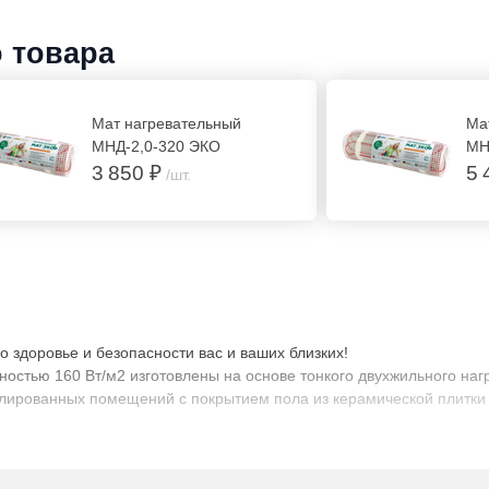
о товара
Мат нагревательный
Ма
МНД-2,0-320 ЭКО
МН
3 850 ₽
5 
/шт.
 здоровье и безопасности вас и ваших близких!
стью 160 Вт/м2 изготовлены на основе тонкого двухжильного наг
лированных помещений с покрытием пола из керамической плитки 
аную стяжку (толщина стяжки около 20 мм) или плиточный клей (т
рого плиточного покрытия.