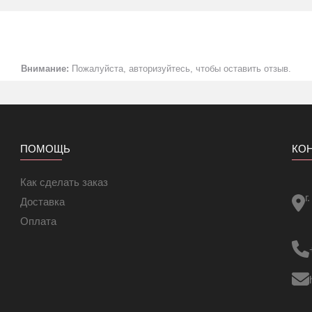
го подогрева помещений с покрытием пола из керамической плитки
тких климатических условиях;
огрев» для получения дополнительного теплового эффекта (в по
лин, линолеум, паркет и т. д.));
нструкции полов
Внимание:
Пожалуйста, авторизуйтесь, чтобы оставить отзыв.
оверх старого плиточного покрытия или бетонного пола;
 цементно-песчаную стяжку или плиточный клей
 мата и нагревательного кабеля.
вке после покупки за счет сетки на которой закреплен кабель. Це
дварительной укладки «змейкой».
ПОМОЩЬ
КО
Как сделать заказ
г
Доставка
Оплата