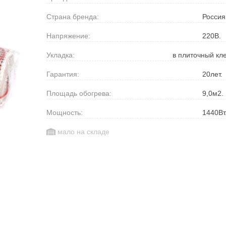
Страна бренда:
Россия
Напряжение:
220
В.
Укладка:
в плиточный кл
Гарантия:
20
лет.
Площадь обогрева:
9,0
м2.
Мощность:
1440
Вт
мало на складе