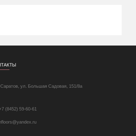
 или другого аналогичного материала;
мещениях с уже существующими иными системами
на нагревательных матов дороже.
НТАКТЫ
. Саратов, ул. Большая Садовая, 151/8а
+7 (8452) 59-60-61
hfloors@yandex.ru