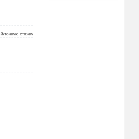
ей/тонкую стяжку
.