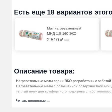
Есть еще 18 вариантов этог
Мат нагревательный
МНД-1,0-160 ЭКО
2 510 ₽
/шт.
Описание товара:
Нагревательные маты серии ЭКО разработаны с заботой о
Нагревательные маты с повышенной поверхностной мощно
теплый пол» для комфортного подогрева слабо теплоизо
Нагревательные маты устанавливаются под цементно-песч
Читать полностью ...
Нагревательные маты могут быть установлены поверх ста
Область применения матов