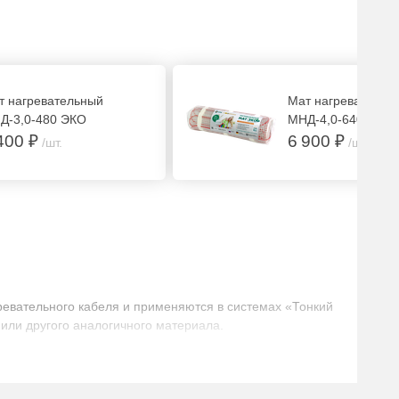
т нагревательный
Мат нагревательн
Д-3,0-480 ЭКО
МНД-4,0-640 ЭКО
400 ₽
6 900 ₽
/шт.
/шт.
ревательного кабеля и применяются в системах «Тонкий
или другого аналогичного материала.
олщина слоя плиточного клея 5-7 мм).