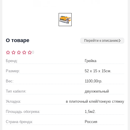
О товаре
Перейти к описанию
0
Бренд:
Грейка
Размер:
52 х 15 х 15
см.
Вес:
1100,00
гр.
Тип кабеля:
двухжильный
Укладка:
в плиточный клей/тонкую стяжку
Площадь обогрева:
1,5
м2.
Страна бренда:
Россия